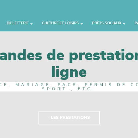
BILLETTERIE
CULTURE ET LOISIRS
PRÊTS SOCIAUX
P
ndes de prestatio
ITRES RESTAURA
ligne
 DE LA CAMPAGNE DES TITRES R
CE, MARIAGE, PACS, PERMIS DE C
SPORT , ETC.
CARTE RESTAURANT
LES PRESTATIONS