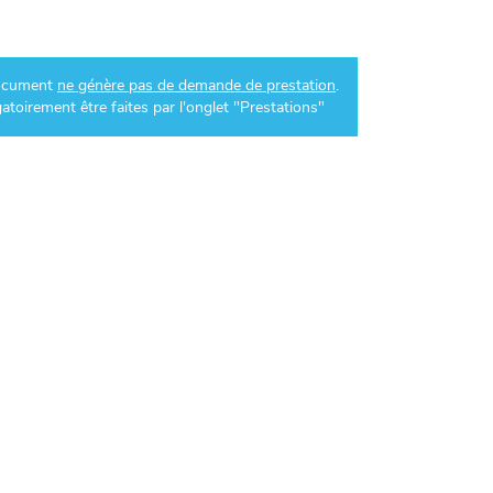
document
ne génère pas de demande de prestation
.
toirement être faites par l'onglet "Prestations"