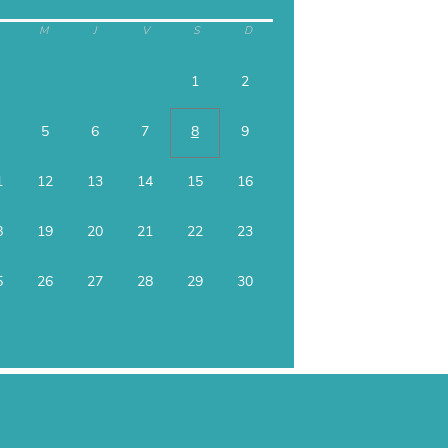
M
J
V
S
D
1
2
5
6
7
8
9
1
12
13
14
15
16
8
19
20
21
22
23
5
26
27
28
29
30