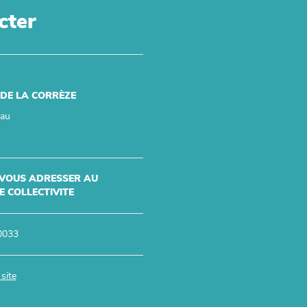
cter
 DE LA CORRÈZE
eau
 VOUS ADRESSER AU
 COLLECTIVITE
0033
site