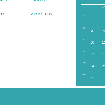
ances
La banque
L
M
ure
Le réseau COS
31
32
3
4
33
10
1
34
17
1
35
24
2
36
31