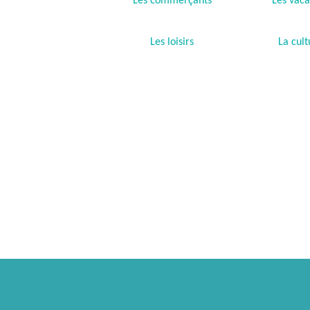
Les commerçants
Les vac
Les loisirs
La cult