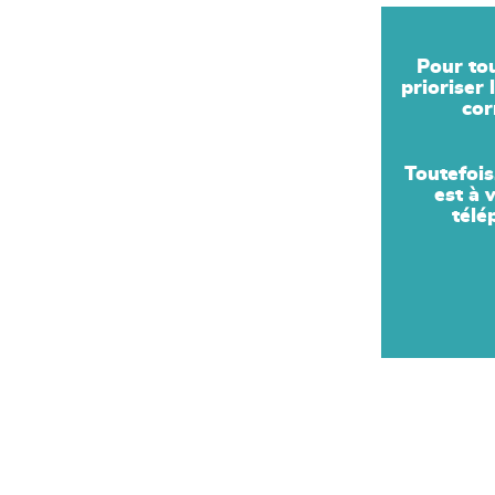
Pour to
prioriser
co
Toutefois
est à 
télé