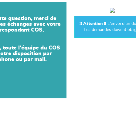
ute question, merci de
 les échanges avec
votre
!! Attention !!
L'envoi d'un 
rrespondant COS
.
Les demandes doivent obliga
, toute l'équipe du COS
votre disposition par
phone ou par mail.