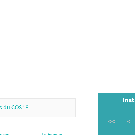
Ins
es du COS19
<<
<