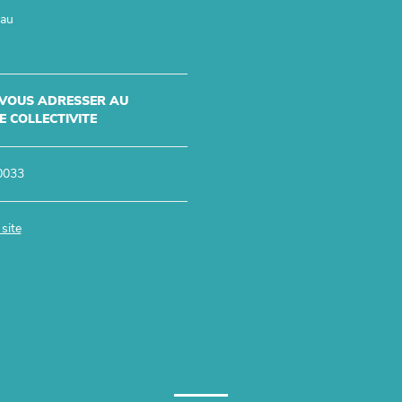
eau
 VOUS ADRESSER AU
 COLLECTIVITE
0033
site